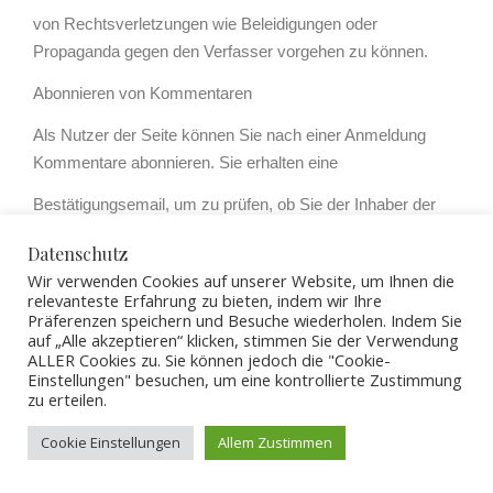
von Rechtsverletzungen wie Beleidigungen oder
Propaganda gegen den Verfasser vorgehen zu können.
Abonnieren von Kommentaren
Als Nutzer der Seite können Sie nach einer Anmeldung
Kommentare abonnieren. Sie erhalten eine
Bestätigungsemail, um zu prüfen, ob Sie der Inhaber der
angegebenen E-Mail-Adresse sind. Sie können diese
Datenschutz
Funktion jederzeit über einen Link in den Info-Mails
Wir verwenden Cookies auf unserer Website, um Ihnen die
relevanteste Erfahrung zu bieten, indem wir Ihre
abbestellen. Die im Rahmen des Abonnierens von
Präferenzen speichern und Besuche wiederholen. Indem Sie
auf „Alle akzeptieren“ klicken, stimmen Sie der Verwendung
Kommentaren eingegebenen Daten werden in diesem Fall
ALLER Cookies zu. Sie können jedoch die "Cookie-
gelöscht; wenn Sie diese Daten für andere
Einstellungen" besuchen, um eine kontrollierte Zustimmung
zu erteilen.
Zwecke und an anderer Stelle (z. B. Newsletterbestellung)
an uns übermittelt haben, verbleiben diese Daten
Cookie Einstellungen
Allem Zustimmen
jedoch bei uns.